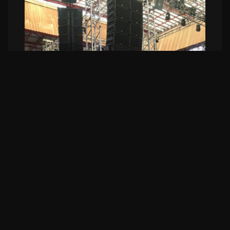
Aplicações
As soluções Interal são utilizadas em
festivais, concertos, eventos corporativos e
produções televisivas. Estruturas
preparadas para integração total com
sistemas de som, iluminação e vídeo.