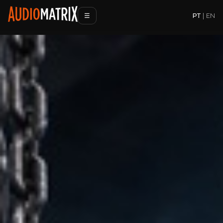
PT
|
EN
☰
Abrir menu